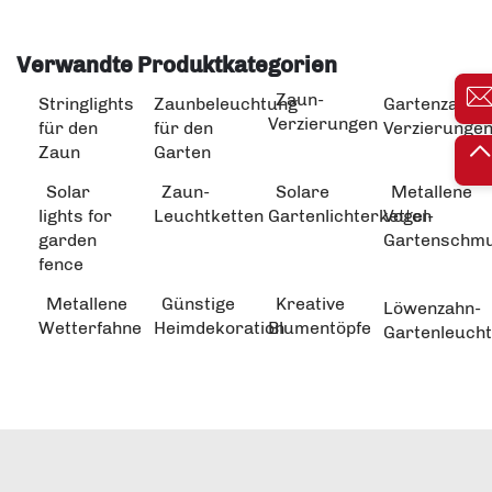
Verwandte Produktkategorien
Zaun-
Stringlights
Zaunbeleuchtung
Gartenzaun-
Verzierungen
für den
für den
Verzierunge
Zaun
Garten
Solar
Zaun-
Solare
Metallene
lights for
Leuchtketten
Gartenlichterketten
Vogel-
garden
Gartenschm
fence
Metallene
Günstige
Kreative
Löwenzahn-
Wetterfahne
Heimdekoration
Blumentöpfe
Gartenleuch