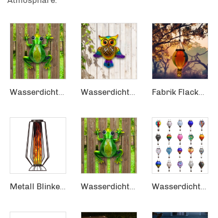
Atmosphäre.
Wasserdichte Terrasse Außenbereich Gartenzaun LED Metallglas Frosch Hängende Dekoration Solare Wandlampen
Wasserdichte Terrasse Außenbereich Gartenzaun LED Metallglas Eule Hängende Dekoration Solare Wandlampen
Fabrik Flackernde Flamme Gartendekoration Solar Heißluftballon Hängende Laterne
Metall Blinkende Lampe Dekorative Dekorationen Beleuchtung Solares Flammlaternen
Wasserdichte Terrasse Außenbereich Gartenzaun LED Metallglas Frosch Hängende Dekoration Solare Wandlampen
Wasserdichter Außenbereich Garten Veranda Terrasse Sonderbares Plastik Glas Metall Acryl LED-Flammlampe Hängelaterne Solar-Luftballon