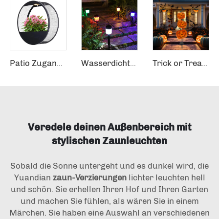
Patio Zugang Außenbereich Garten Dekoration IP65 Schwarz Betriebliche Wandtopflampe Solare Wandlampe
Wasserdichte Gartenweg-Pflaster-Festivals-Party-Hochzeits-Außen-Gartenbeleuchtung 6 Farben wechselnde Solartechnik Rasenlichter
Trick or Treat Fröhliches Halloween-Schild LED-Außendekorationen Gartenpfähle Solare Gartenschmucklichter
Veredele deinen Außenbereich mit
stylischen Zaunleuchten
Sobald die Sonne untergeht und es dunkel wird, die
Yuandian
zaun-Verzierungen
lichter leuchten hell
und schön. Sie erhellen Ihren Hof und Ihren Garten
und machen Sie fühlen, als wären Sie in einem
Märchen. Sie haben eine Auswahl an verschiedenen