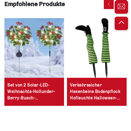
Empfohlene Produkte
Set von 2 Solar-LED-
Verkehrssicher
Weihnachts-Hollunder-
Hexenbeine Bodenpflock
Berry-Busch-
Hofleuchte Halloween-
Gartenpflock-
Dekoration
Außenbereichsdekoration
ör