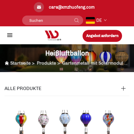
cara@xmzhuofeng.com
DE
Angebot anfordern
Heißluftballon
Startseite
>
Produkte
>
Gartenmetall mit Solarmodul
>
He
ALLE PRODUKTE