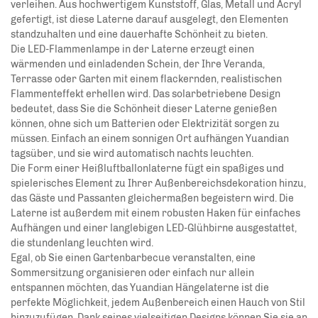
verleihen. Aus hochwertigem Kunststoff, Glas, Metall und Acryl
gefertigt, ist diese Laterne darauf ausgelegt, den Elementen
standzuhalten und eine dauerhafte Schönheit zu bieten.
Die LED-Flammenlampe in der Laterne erzeugt einen
wärmenden und einladenden Schein, der Ihre Veranda,
Terrasse oder Garten mit einem flackernden, realistischen
Flammenteffekt erhellen wird. Das solarbetriebene Design
bedeutet, dass Sie die Schönheit dieser Laterne genießen
können, ohne sich um Batterien oder Elektrizität sorgen zu
müssen. Einfach an einem sonnigen Ort aufhängen
Yuandian
tagsüber, und sie wird automatisch nachts leuchten.
Die Form einer Heißluftballonlaterne fügt ein spaßiges und
spielerisches Element zu Ihrer Außenbereichsdekoration hinzu,
das Gäste und Passanten gleichermaßen begeistern wird. Die
Laterne ist außerdem mit einem robusten Haken für einfaches
Aufhängen und einer langlebigen LED-Glühbirne ausgestattet,
die stundenlang leuchten wird.
Egal, ob Sie einen Gartenbarbecue veranstalten, eine
Sommersitzung organisieren oder einfach nur allein
entspannen möchten, das Yuandian Hängelaterne ist die
perfekte Möglichkeit, jedem Außenbereich einen Hauch von Stil
hinzuzufügen. Dank seines vielseitigen Designs können Sie sie an