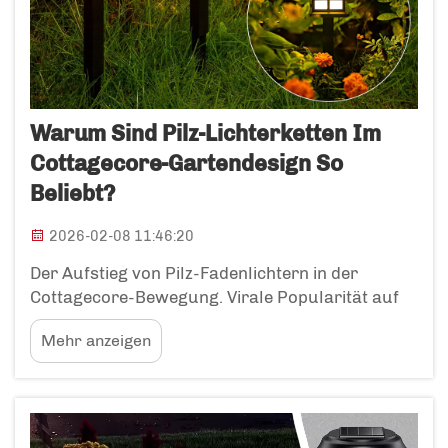
Warum Sind Pilz-Lichterketten Im
Cottagecore-Gartendesign So
Beliebt?
2026-02-08 11:46:20
Der Aufstieg von Pilz-Fadenlichtern in der
Cottagecore-Bewegung. Virale Popularität auf
Pinterest und Instagram: Wie Social Media den
Mehr anzeigen
Trend befeuerte. Pilzförmige Fadenlichter
wurden letztes Jahr auf Pinterest und
Instagram zu einem echten Trend. Beiträge dazu
stiegen um ca. ...