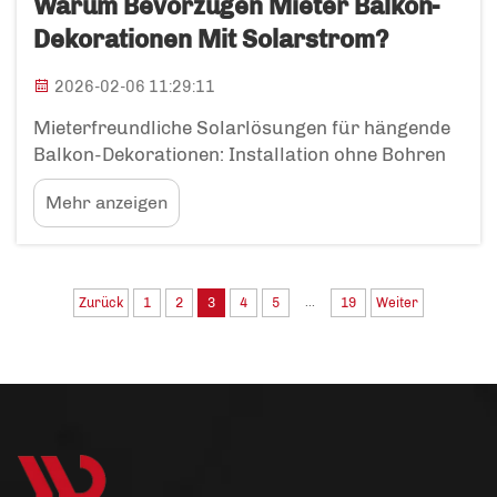
Warum Bevorzugen Mieter Balkon-
Dekorationen Mit Solarstrom?
2026-02-06 11:29:11
Mieterfreundliche Solarlösungen für hängende
Balkon-Dekorationen: Installation ohne Bohren
und ohne Genehmigung – wie solarbetriebene
Mehr anzeigen
hängende Dekorationen die Einschränkungen
durch Vermieter umgehen. Balkon-Dekorationen,
die durch Sonnenlicht betrieben werden,
beseitigen jene lästigen Installationshürden, die
...
Zurück
1
2
3
4
5
19
Weiter
in Wohnungen …