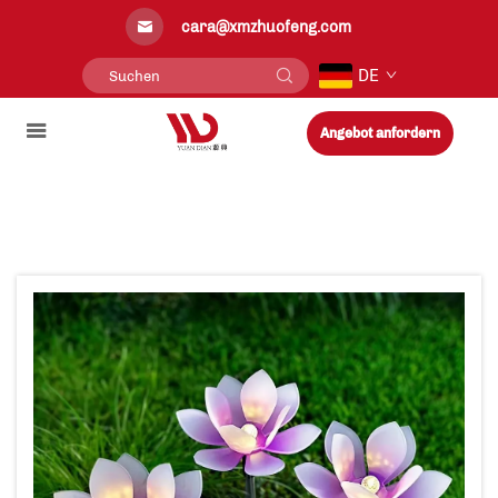
cara@xmzhuofeng.com
DE
Angebot anfordern