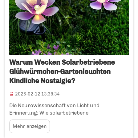
Warum Wecken Solarbetriebene
Glühwürmchen-Gartenleuchten
Kindliche Nostalgie?
2026-02-12 13:38:34
Die Neurowissenschaft von Licht und
Erinnerung: Wie solarbetriebene
Glühwürmchen-Gartenleuchten Nostalgie
Mehr anzeigen
auslösen – Flackern, Wärme und sanftes
Leuchten als neurochemische Reize für