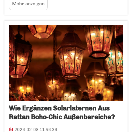
Mehr anzeigen
was minimalistische Gartenarchitektur
heutzutage so attraktiv macht. Sie stehen für
Einfachheit bei gleichzeitig ansprechendem
Erscheinungsbild und passen sich nahtlos
jeder...
Wie Ergänzen Solarlaternen Aus
Rattan Boho-Chic Außenbereiche?
2026-02-08 11:46:36