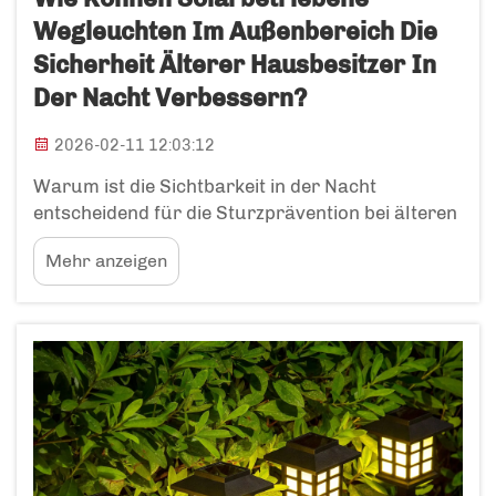
Wegleuchten Im Außenbereich Die
Sicherheit Älterer Hausbesitzer In
Der Nacht Verbessern?
2026-02-11 12:03:12
Warum ist die Sichtbarkeit in der Nacht
entscheidend für die Sturzprävention bei älteren
Erwachsenen? Altersbedingte
Mehr anzeigen
Sehveränderungen, die das Sturzrisiko nach
Einbruch der Dämmerung erhöhen: Die Art und
Weise, wie sich unsere Augen im Alter
verändern, erschwert das Navigieren in der
Nacht erheblich. Die Pupillen werden im Laufe
der Zeit kleiner und …