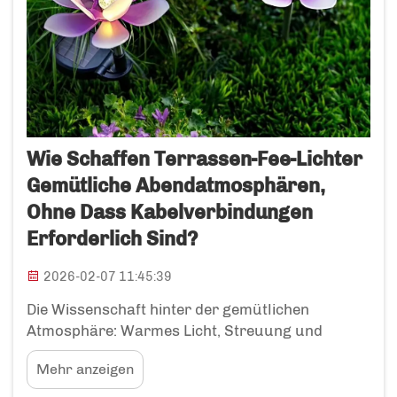
Wie Schaffen Terrassen-Fee-Lichter
Gemütliche Abendatmosphären,
Ohne Dass Kabelverbindungen
Erforderlich Sind?
2026-02-07 11:45:39
Die Wissenschaft hinter der gemütlichen
Atmosphäre: Warmes Licht, Streuung und
psychologischer Komfort. Warum warmweiße
Mehr anzeigen
(2700 K–3000 K), lichtschwache Feenlichter
angeborene Sicherheits- und