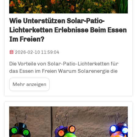
Wie Unterstützen Solar-Patio-
Lichterketten Erlebnisse Beim Essen
Im Freien?
2026-02-10 11:59:04
Die Vorteile von Solar-Patio-Lichterketten für
das Essen im Freien Warum Solarenergie die
Installation von Außenbeleuchtung für das
Mehr anzeigen
Essen im Freien vereinfacht Solar-Patio-
Lichterketten eliminieren sämtlichen Aufwand
beim Verlegen von Kabeln, dem Suchen nach
Steckdosen oder der Beauftragung einer
Fachkraft für die Installation. …