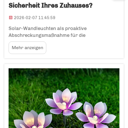
Sicherheit Ihres Zuhauses?
2026-02-07 11:45:59
Solar-Wandleuchten als proaktive
Abschreckungsmaßnahme für die
Heimsicherheit: Die psychologische und
Mehr anzeigen
verhaltensbezogene Wirkung automatischer
Beleuchtung auf potenzielle Eindringlinge. Solar-
Wandleuchten, die sich automatisch einschalten,
können mutmaßliche Kriminelle tatsächlich in
ihrem Vorhaben stoppen...