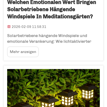
Welchen Emotionalen Wert Bringen
Solarbetriebene Hängende
Windspiele In Meditationsgärten?
2026-02-09 11:58:31
Solarbetriebene hängende Windspiele und
emotionale Verankerung: Wie lichtaktivierter
Klang Präsenz fördert. Solarbetriebene
Mehr anzeigen
hängende Windspiele in Meditationsgärten
schaffen emotionale Verankerungspunkte durch
lichtausgelöste akustische Erlebnisse. Diese
Fusion verwandelt passive Umgebungen in...