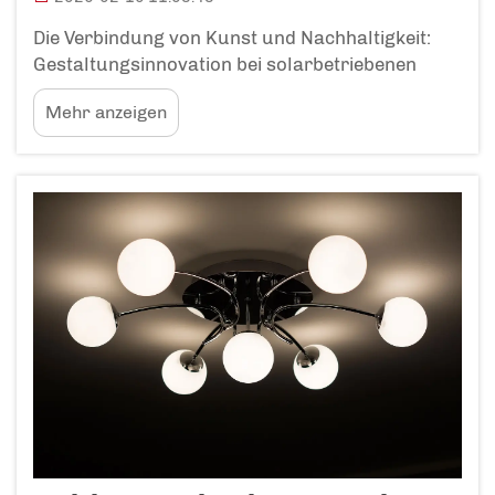
Die Verbindung von Kunst und Nachhaltigkeit:
Gestaltungsinnovation bei solarbetriebenen
Gartendekorationen Wie Solartechnologie
Mehr anzeigen
nahtlos in künstlerische Gartendesigns integriert
wird Heutige Bildhauer nutzen Solarenergie
kreativ, indem sie Photovoltaikzellen …