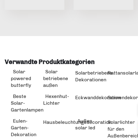
Verwandte Produktkategorien
Solar
Solar
Solarbetriebene
Rattansolar
powered
betriebene
Dekorationen
butterfly
außen
Beste
Hexenhut-
Eckwanddekoration
Sonnendekor
Solar-
Lichter
Gartenlampen
Eulen-
Außen
Hausbeleuchtungsdecoration
Solarlichter
Garten-
solar led
für den
Dekoration
Außenbereic