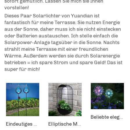
sofort gemütlich. Lassen Sie mich sie Ihnen
vorstellen!
Dieses Paar Solarlichter von Yuandian ist
fantastisch für meine Terrasse. Sie nutzen Energie
aus der Sonne, daher muss ich sie nicht einstecken
oder Batterien austauschen. Ich stelle einfach die
Solarpower-Anlage tagsüber in die Sonne. Nachts
strahlt meine Terrasse mit einer freundlichen
Wärme. Außerdem werden sie durch Solarenergie
betrieben = ich spare Strom und spare Geld! Das ist
super für mich!
Beliebte elegante solarbetriebene Gartendekoration mit Licht, Solargartenverzierung
Eindeutiges Flammen-Design Solarbetriebene Spröde-Glas-Kugel-LED-Gartenpfähle Blaue Solarlichter Außenbereich
Elliptische Maschenplanter Garten Außenbereich Witterungsbeständige Solares Bodenlicht Solargesteuerte Wandtopflampe