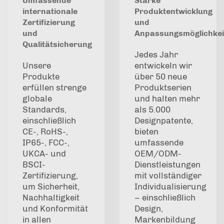
Umfassende
Starke
internationale
Produktentwicklung
Zertifizierung
und
und
Anpassungsmöglichkei
Qualitätsicherung
Jedes Jahr
Unsere
entwickeln wir
Produkte
über 50 neue
erfüllen strenge
Produktserien
globale
und halten mehr
Standards,
als 5.000
einschließlich
Designpatente,
CE-, RoHS-,
bieten
IP65-, FCC-,
umfassende
UKCA- und
OEM/ODM-
BSCI-
Dienstleistungen
Zertifizierung,
mit vollständiger
um Sicherheit,
Individualisierung
Nachhaltigkeit
– einschließlich
und Konformität
Design,
in allen
Markenbildung