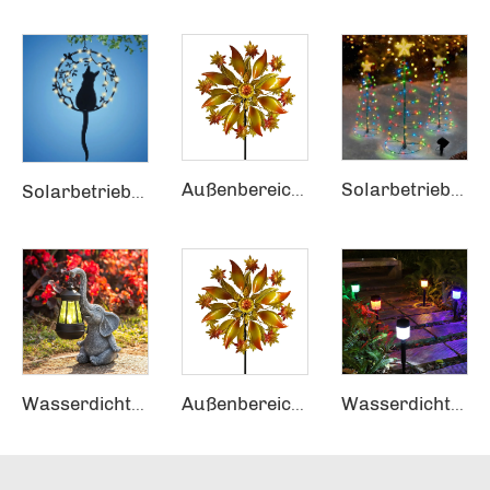
Außenbereich Hof Rasen Garten LED Solarbetriebener Metall Wind Spinner Stake
Solarbetriebene Dekorationslampe Garten Hof Rasen Weg Party Dekorative Außenbereichs-LED-Weihnachtsbaum Solarleuchten
Solarbetriebene Garten LED Hänger Solarleuchte Katzen Gartendekoration
Wasserdicht Außenbereich Garten Hof Patio Pfad Harz Solargarnitur Yoga-Elefant Skulptur Dekorationslicht
Außenbereich Hof Rasen Garten LED Solarbetriebener Metall Wind Spinner Stake
Wasserdichte Gartenweg-Pflaster-Festivals-Party-Hochzeits-Außen-Gartenbeleuchtung 6 Farben wechselnde Solartechnik Rasenlichter