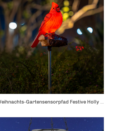
Weihnachts-Gartensensorpfad Festive Holly Roter Vogel Kardinäle Solarmodul-Lichtstake