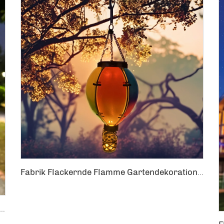
Fabrik Flackernde Flamme Gartendekoration Solar Heißluftballon Hängende Laterne
 Rattan Geflochtene Artikel Flamme Hängende Laterne Heißluftballon Solargartendekoration