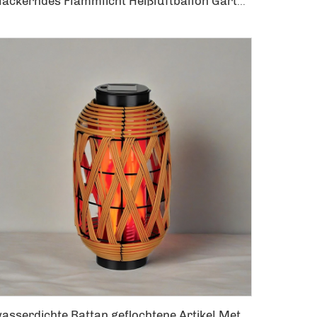
Flackerndes Flammlicht Heißluftballon Gartendekoration Hängelaterne Solare Heißballon
wasserdichte Rattan geflochtene Artikel Metall Stehlampe Dekoration Laterne Flackernde Flamme dekorativ Weiden Solar Laterne