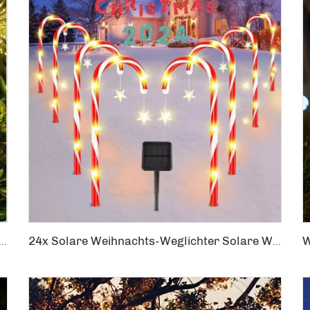
 wasserdicht Outdoor Pusteblume Blinkkette Feenlichter 120 LEDs Solargesetzte Rasenlichter
24x Solare Weihnachts-Weglichter Solare Weihnachtsdekorationen Außenbereich Weg