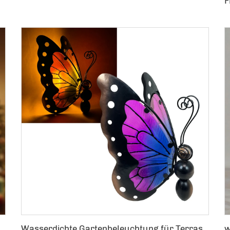
e Hof Solarlichter Pflock Landschaftsbeleuchtung
Wasserdichte Gartenbeleuchtung für Terrasse, Rasen, Wege dekorativ aus Metall und Glas. LED-Außenbeleuchtung Solar Schmetterlingsgartenlicht