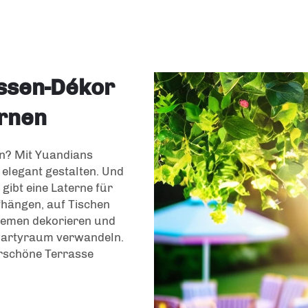
ssen-Dékor
ernen
en? Mit Yuandians
elegant gestalten. Und
s gibt eine Laterne für
hängen, auf Tischen
Themen dekorieren und
 Partyraum verwandeln.
rschöne Terrasse