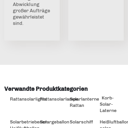
Abwicklung
großer Aufträge
gewährleistet
sind.
Verwandte Produktkategorien
Korb-
Rattansolarlights
Rattansolarlampe
Solarlanterne
Solar-
Rattan
Laterne
Solarbetriebener
Solargeballon
Solarschiff
Heißluftballo