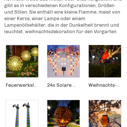
gibt es in verschiedenen Konfigurationen, Größen
und Stilen. Sie enthält eine kleine Flamme, meist von
einer Kerze, einer Lampe oder einem
Lampenölbehälter, die in der Dunkelheit brennt und
leuchtet.
weihnachtsdekoration für den Vorgarten
Feuerwerkslichter wasserdicht Outdoor Pusteblume Blinkkette Feenlichter 120 LEDs Solargesetzte Rasenlichter
24x Solare Weihnachts-Weglichter Solare Weihnachtsdekorationen Außenbereich Weg
Weihnachts-Gartensensorpfad Festive Holly Roter Vogel Kardinäle Solarmodul-Lichtstake