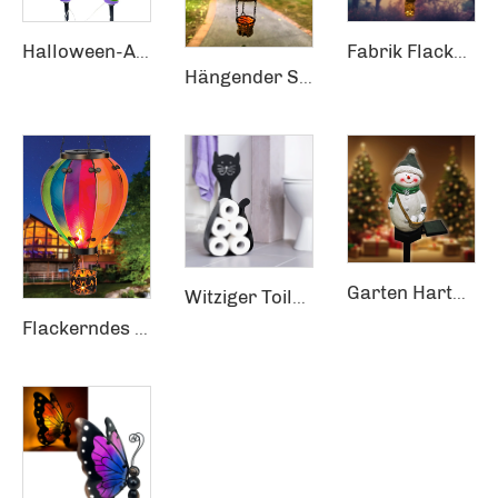
Halloween-Außen-Garten-LED-Leuchten Hexenbeine- Dekorationen mit Bodenstecker Art Weihnachtsfeiertagszubehör
Fabrik Flackernde Flamme Gartendekoration Solar Heißluftballon Hängende Laterne
Hängender Schmuck Rattan Geflochtene Artikel Flamme Hängende Laterne Heißluftballon Solargartendekoration
Garten Hartholzschneemann Terrasse Hof Solarlichter Pflock Landschaftsbeleuchtung
Witziger Toilettenpapierhalter Speicher Auto Schrankspeicher Metall Papiergewebehalter Regal
Flackerndes Flammlicht Heißluftballon Gartendekoration Hängelaterne Solare Heißballon