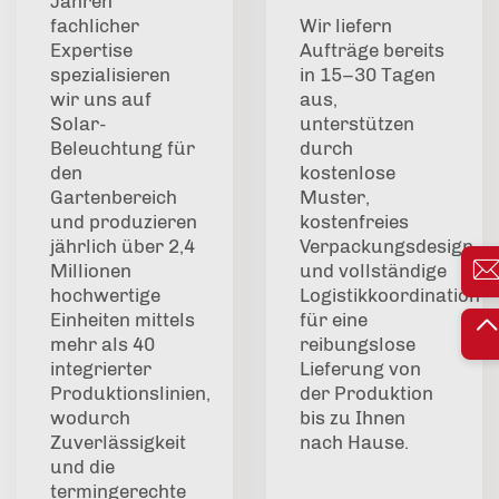
Jahren
fachlicher
Wir liefern
Expertise
Aufträge bereits
spezialisieren
in 15–30 Tagen
wir uns auf
aus,
Solar-
unterstützen
Beleuchtung für
durch
den
kostenlose
Gartenbereich
Muster,
und produzieren
kostenfreies
jährlich über 2,4
Verpackungsdesign
Millionen
und vollständige
hochwertige
Logistikkoordination
Einheiten mittels
für eine
mehr als 40
reibungslose
integrierter
Lieferung von
Produktionslinien,
der Produktion
wodurch
bis zu Ihnen
Zuverlässigkeit
nach Hause.
und die
termingerechte