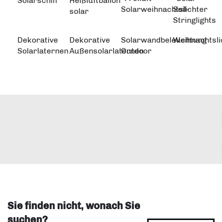
Solarschiff
Heißluftballon
Solarweihnachtslichter
Seil-
solar
Stringlights
Dekorative
Dekorative
Solarwandbeleuchtung
Weihnachtsli
Solarlaternen
Außensolarlaternen
Outdoor
Sie finden nicht, wonach Sie
suchen?