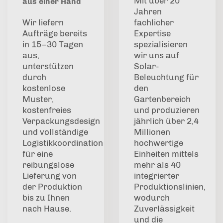
Mit über 20
aus einer Hand
Jahren
Wir liefern
fachlicher
Aufträge bereits
Expertise
in 15–30 Tagen
spezialisieren
aus,
wir uns auf
unterstützen
Solar-
durch
Beleuchtung für
kostenlose
den
Muster,
Gartenbereich
kostenfreies
und produzieren
Verpackungsdesign
jährlich über 2,4
und vollständige
Millionen
Logistikkoordination
hochwertige
für eine
Einheiten mittels
reibungslose
mehr als 40
Lieferung von
integrierter
der Produktion
Produktionslinien,
bis zu Ihnen
wodurch
nach Hause.
Zuverlässigkeit
und die