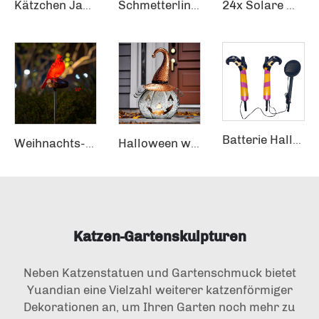
Kätzchen Jagen Aluminumbad für Vögel im Garten Resin Neugierige Figur Katzen-Vogelbad Vogeltränke Futterausgabe Gartendekoration
Schmetterling Wandkunst LED Gartengeräte Solarmodul Batteriebetrieben Eisenkörper Außengelände Anwendung
24x Solare Weihnachts-Weglichter Solare Weihnachtsdekorationen Außenbereich Weg
Batterie Halloween Hexenbeine Solarlicht Pflock Außengardendekoration
Weihnachts-Gartensensorpfad Festive Holly Roter Vogel Kardinäle Solarmodul-Lichtstake
Halloween wasserdichte LED-Flamme blinkend orange Metallhexenhut-Kürbis-Laterne Solargardendekoration
Katzen-Gartenskulpturen
Neben Katzenstatuen und Gartenschmuck bietet
Yuandian eine Vielzahl weiterer katzenförmiger
Dekorationen an, um Ihren Garten noch mehr zu